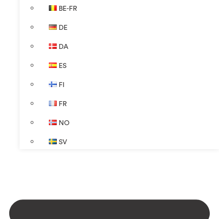
BE-FR
DE
DA
ES
FI
FR
NO
SV