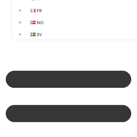
FR
NO
SV