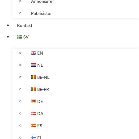
Annonsører
Publicister
Kontakt
SV
EN
NL
BE-NL
BE-FR
DE
DA
ES
FI