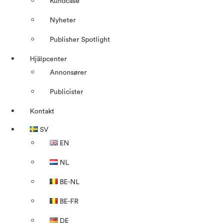
Kundcase
Nyheter
Publisher Spotlight
Hjälpcenter
Annonsører
Publicister
Kontakt
SV
EN
NL
BE-NL
BE-FR
DE