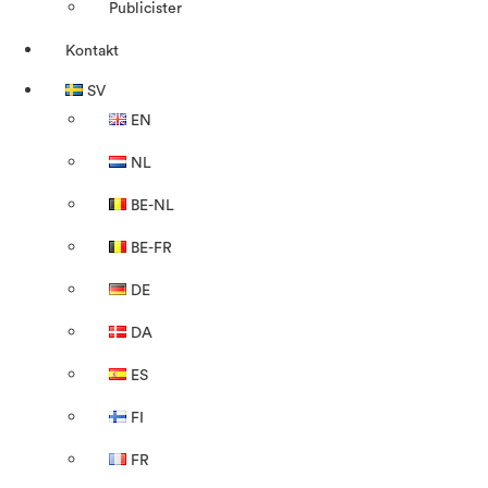
Publicister
Kontakt
SV
EN
NL
BE-NL
BE-FR
DE
DA
ES
FI
FR