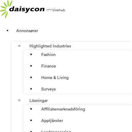
Hoppa
till
innehåll
Annonsører
Highlighted Industries
Fashion
Finance
Home & Living
Surveys
Lösningar
Affiliatemarknadsföring
Apptjänster