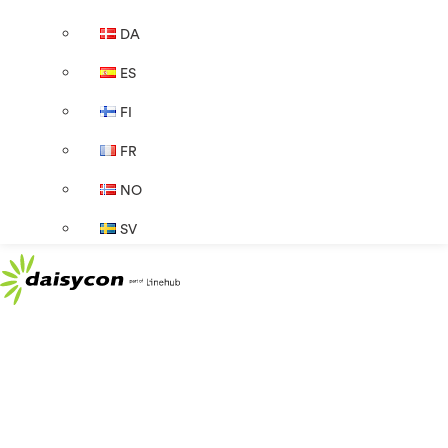
DA
ES
FI
FR
NO
SV