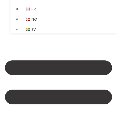
FR
NO
SV