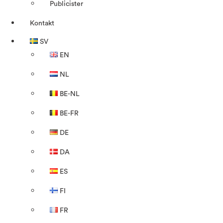
Publicister
Kontakt
SV
EN
NL
BE-NL
BE-FR
DE
DA
ES
FI
FR