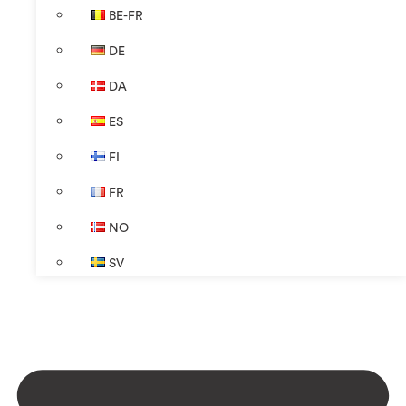
BE-FR
DE
DA
ES
FI
FR
NO
SV