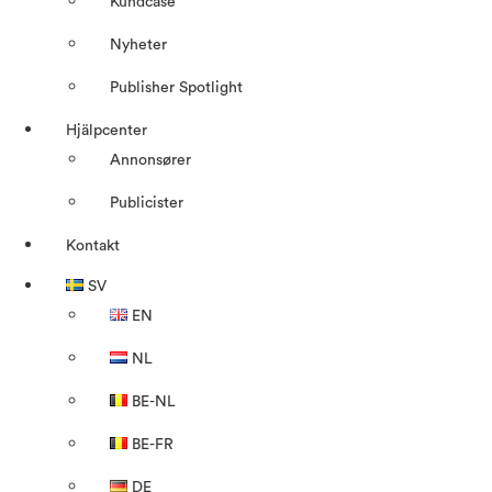
Kundcase
Nyheter
Publisher Spotlight
Hjälpcenter
Annonsører
Publicister
Kontakt
SV
EN
NL
BE-NL
BE-FR
DE