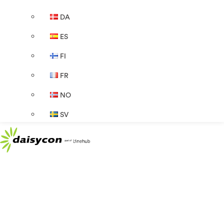
DA
ES
FI
FR
NO
SV