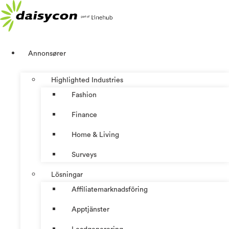
Hoppa
till
innehåll
Annonsører
Highlighted Industries
Fashion
Finance
Home & Living
Surveys
Lösningar
Affiliatemarknadsföring
Apptjänster