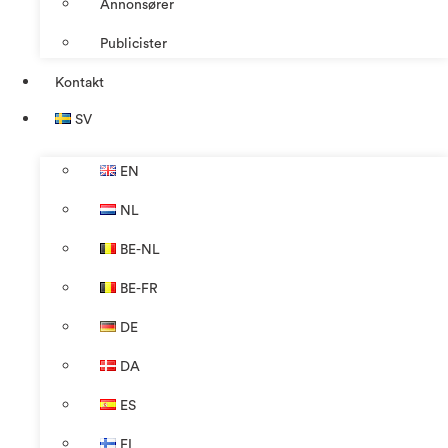
Annonsører
Publicister
Kontakt
SV
EN
NL
BE-NL
BE-FR
DE
DA
ES
FI