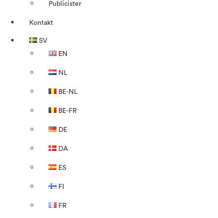
Publicister
Kontakt
SV
EN
NL
BE-NL
BE-FR
DE
DA
ES
FI
FR