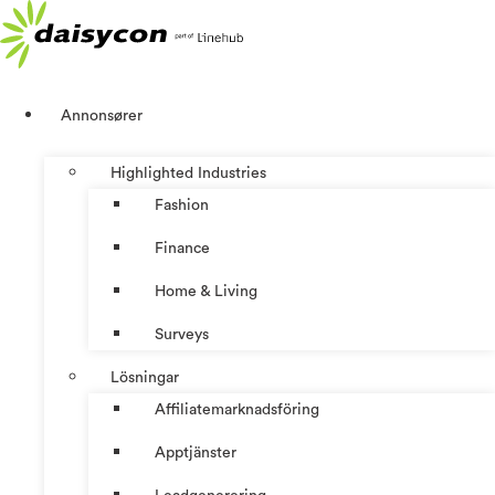
Hoppa
till
innehåll
Annonsører
Highlighted Industries
Fashion
Finance
Home & Living
Surveys
Lösningar
Affiliatemarknadsföring
Apptjänster