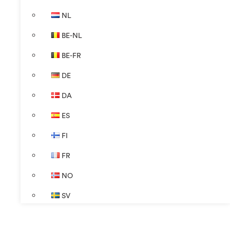
NL
BE-NL
BE-FR
DE
DA
ES
FI
FR
NO
SV