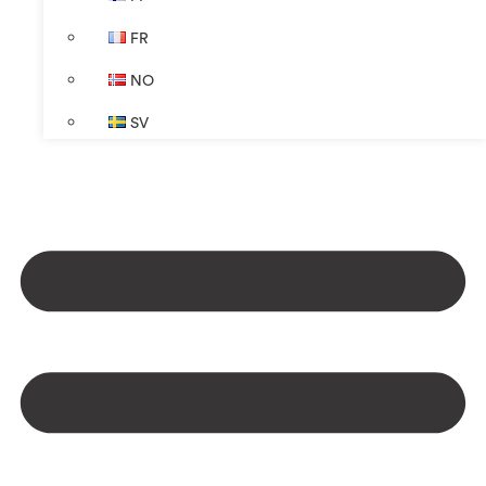
FR
NO
SV