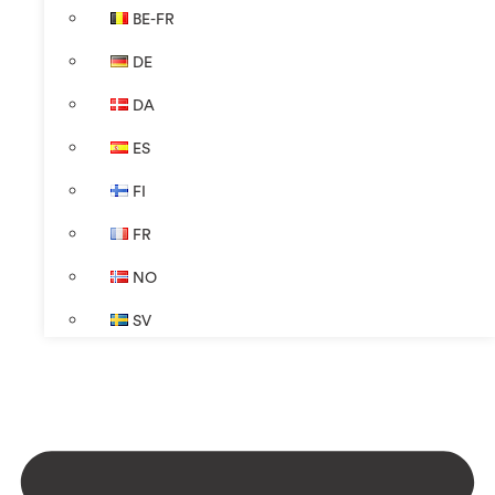
BE-FR
DE
DA
ES
FI
FR
NO
SV