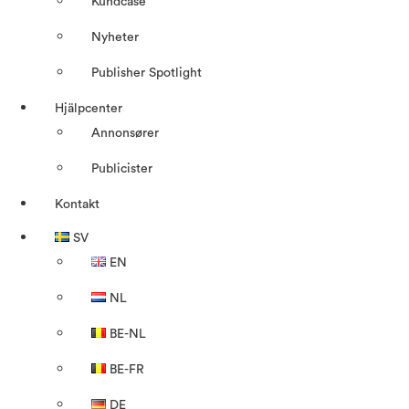
Kundcase
Nyheter
Publisher Spotlight
Hjälpcenter
Annonsører
Publicister
Kontakt
SV
EN
NL
BE-NL
BE-FR
DE