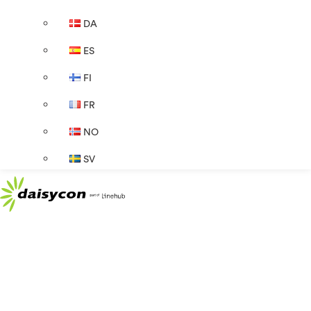
DA
ES
FI
FR
NO
SV