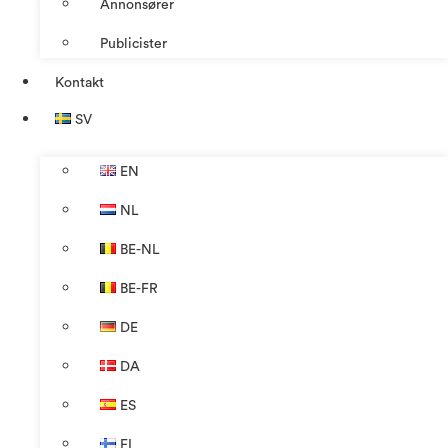
Annonsører
Publicister
Kontakt
SV
EN
NL
BE-NL
BE-FR
DE
DA
ES
FI