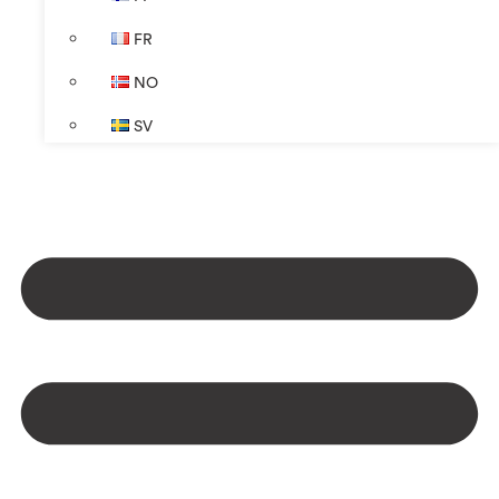
FR
NO
SV