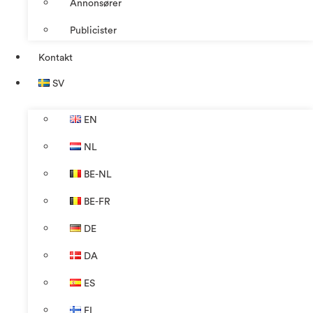
Annonsører
Publicister
Kontakt
SV
EN
NL
BE-NL
BE-FR
DE
DA
ES
FI