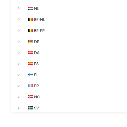
NL
BE-NL
BE-FR
DE
DA
ES
FI
FR
NO
SV