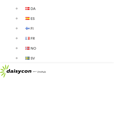
DA
ES
FI
FR
NO
SV