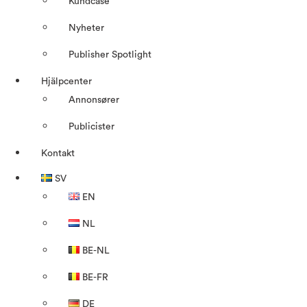
Kundcase
Nyheter
Publisher Spotlight
Hjälpcenter
Annonsører
Publicister
Kontakt
SV
EN
NL
BE-NL
BE-FR
DE