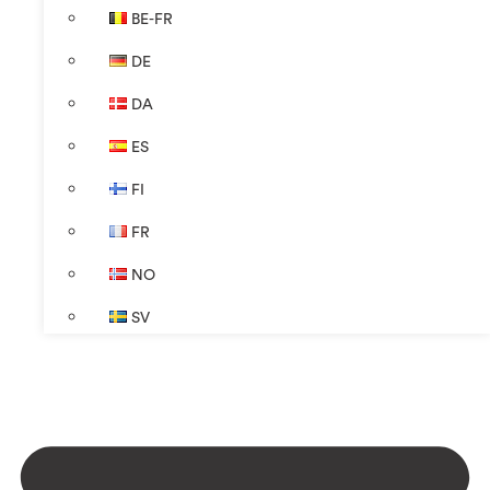
BE-FR
DE
DA
ES
FI
FR
NO
SV