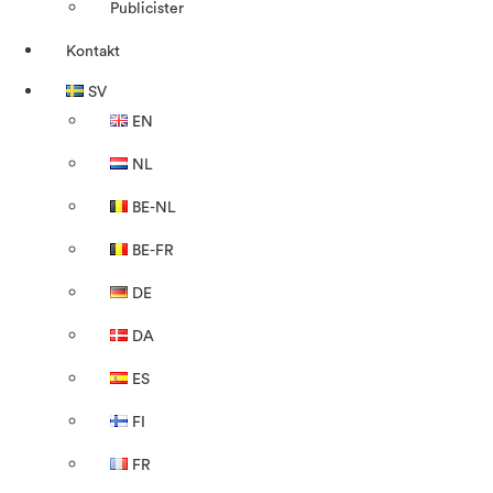
Publicister
Kontakt
SV
EN
NL
BE-NL
BE-FR
DE
DA
ES
FI
FR