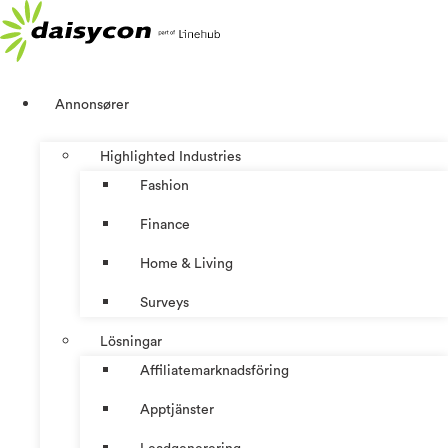
Hoppa
till
innehåll
Annonsører
Highlighted Industries
Fashion
Finance
Home & Living
Surveys
Lösningar
Affiliatemarknadsföring
Apptjänster