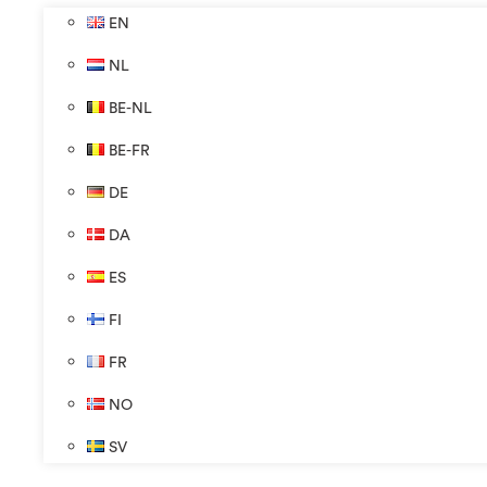
EN
NL
BE-NL
BE-FR
DE
DA
ES
FI
FR
NO
SV