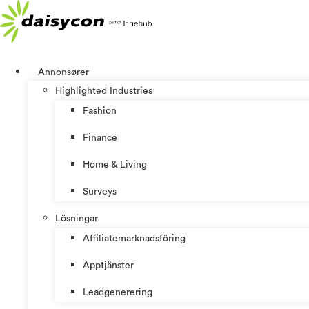
Hoppa
till
innehåll
Annonsører
Highlighted Industries
Fashion
Finance
Home & Living
Surveys
Lösningar
Affiliatemarknadsföring
Apptjänster
Leadgenerering