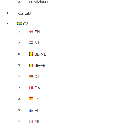
Publicister
Kontakt
SV
EN
NL
BE-NL
BE-FR
DE
DA
ES
FI
FR