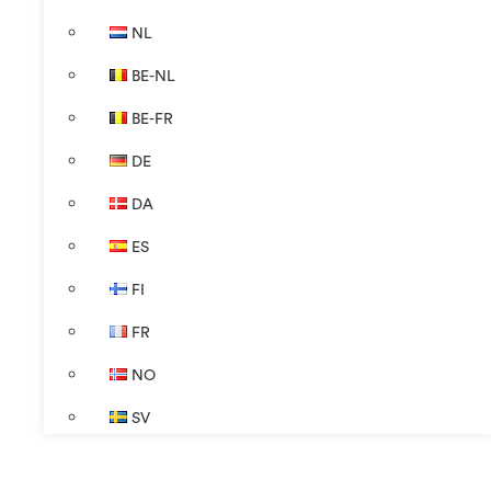
NL
BE-NL
BE-FR
DE
DA
ES
FI
FR
NO
SV