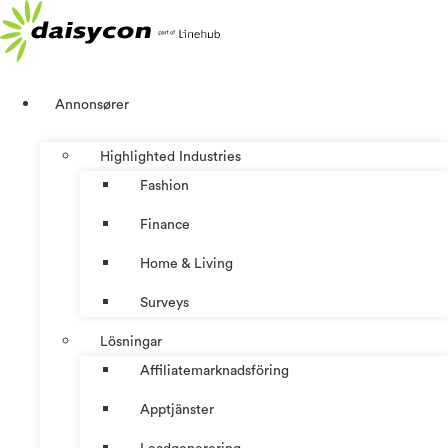
Hoppa
till
innehåll
Annonsører
Highlighted Industries
Fashion
Finance
Home & Living
Surveys
Lösningar
Affiliatemarknadsföring
Apptjänster