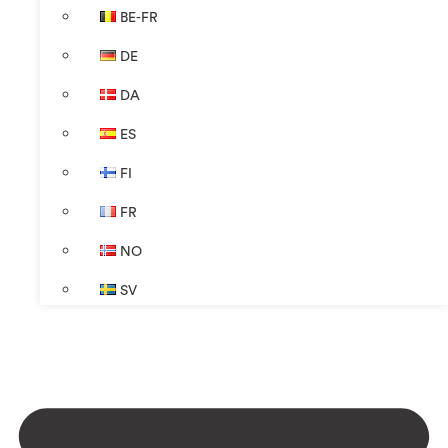
BE-FR
DE
DA
ES
FI
FR
NO
SV