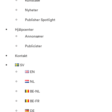
Kundcase
Nyheter
Publisher Spotlight
Hjälpcenter
Annonsører
Publicister
Kontakt
SV
EN
NL
BE-NL
BE-FR
DE