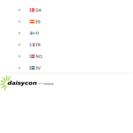
DA
ES
FI
FR
NO
SV