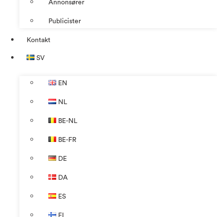
Annonsører
Publicister
Kontakt
SV
EN
NL
BE-NL
BE-FR
DE
DA
ES
FI