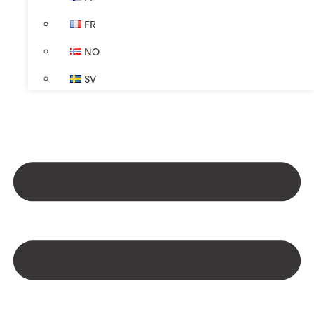
FR
NO
SV