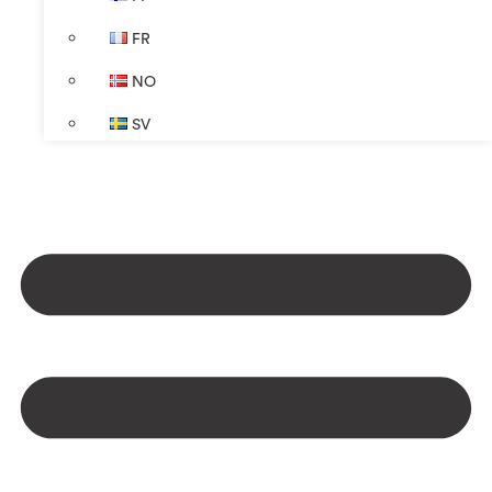
FR
NO
SV