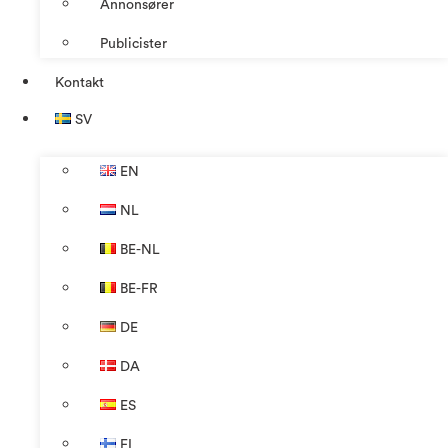
Annonsører
Publicister
Kontakt
SV
EN
NL
BE-NL
BE-FR
DE
DA
ES
FI