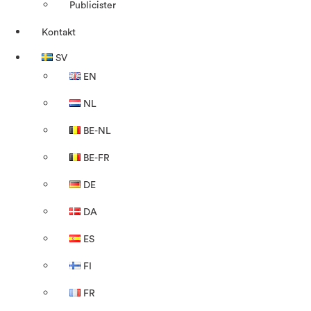
Publicister
Kontakt
SV
EN
NL
BE-NL
BE-FR
DE
DA
ES
FI
FR