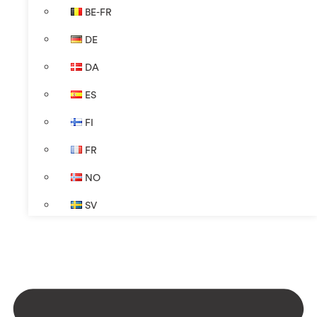
BE-FR
DE
DA
ES
FI
FR
NO
SV