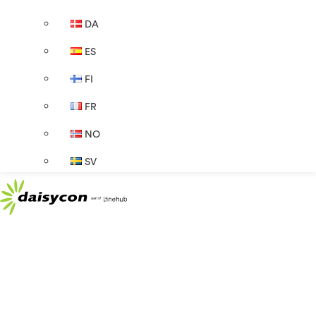
DA
ES
FI
FR
NO
SV