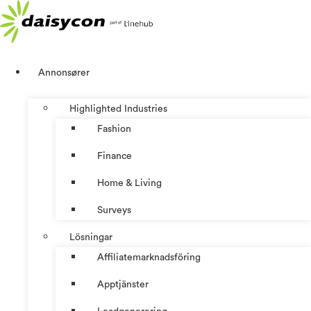
Hoppa
till
innehåll
Annonsører
Highlighted Industries
Fashion
Finance
Home & Living
Surveys
Lösningar
Affiliatemarknadsföring
Apptjänster