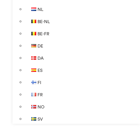
NL
BE-NL
BE-FR
DE
DA
ES
FI
FR
NO
SV