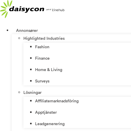
Hoppa
till
innehåll
Annonsører
Highlighted Industries
Fashion
Finance
Home & Living
Surveys
Lösningar
Affiliatemarknadsföring
Apptjänster
Leadgenerering