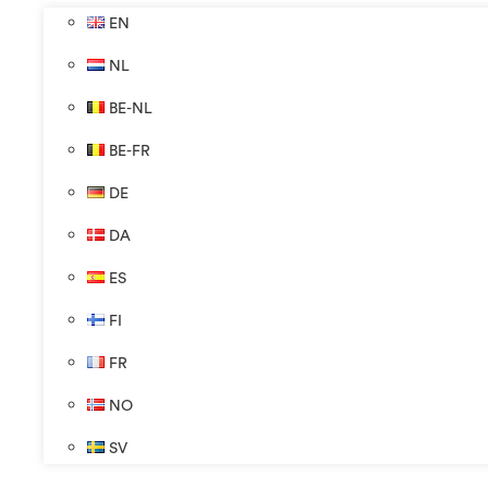
EN
NL
BE-NL
BE-FR
DE
DA
ES
FI
FR
NO
SV