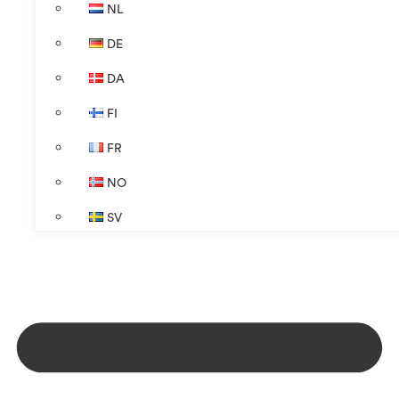
NL
DE
DA
FI
FR
NO
SV