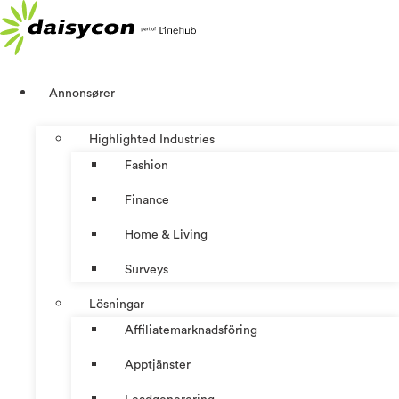
Hoppa
till
innehåll
Annonsører
Highlighted Industries
Fashion
Finance
Home & Living
Surveys
Lösningar
Affiliatemarknadsföring
Apptjänster