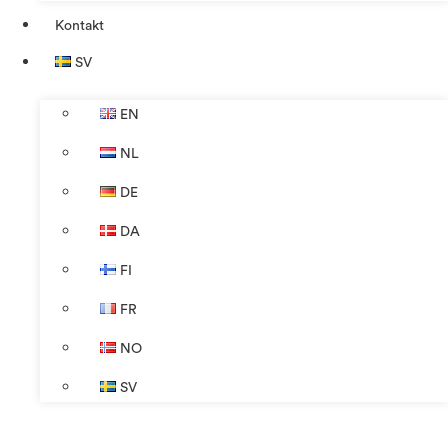
Kontakt
SV
EN
NL
DE
DA
FI
FR
NO
SV