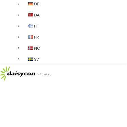
DE
DA
FI
FR
NO
SV