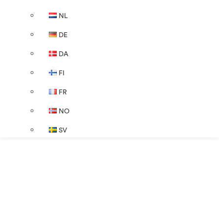
NL
DE
DA
FI
FR
NO
SV