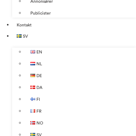
Annonsører
Publicister
Kontakt
SV
EN
NL
DE
DA
FI
FR
NO
SV