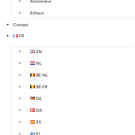
Annonceur
Éditeur
Contact
FR
EN
NL
BE-NL
BE-FR
DE
DA
ES
FI