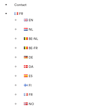
Contact
FR
EN
NL
BE-NL
BE-FR
DE
DA
ES
FI
FR
NO