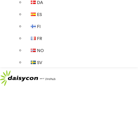
DA
ES
FI
FR
NO
SV