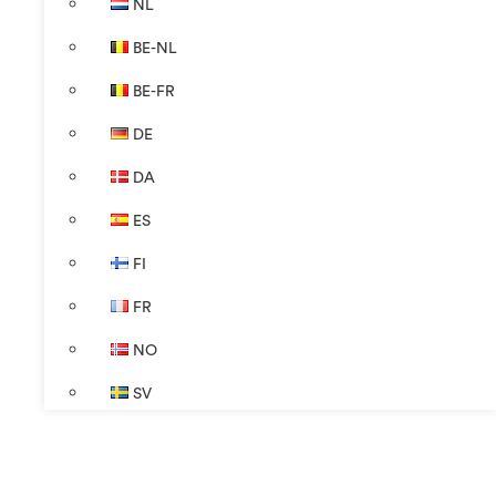
NL
BE-NL
BE-FR
DE
DA
ES
FI
FR
NO
SV