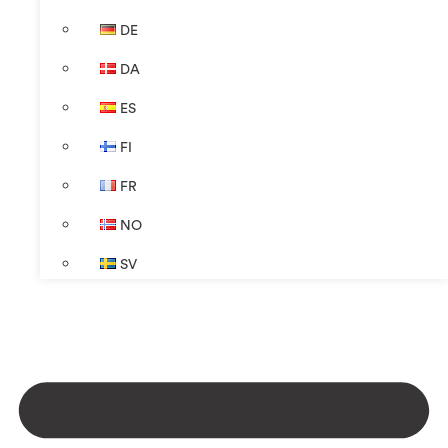
DE
DA
ES
FI
FR
NO
SV