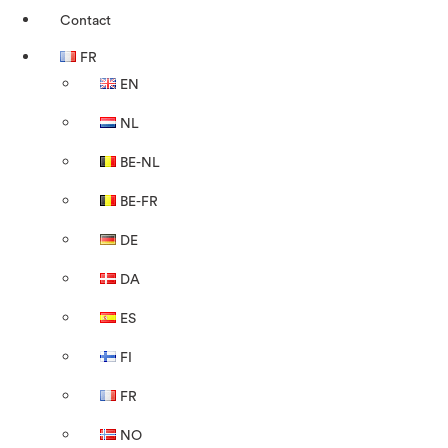
Contact
FR
EN
NL
BE-NL
BE-FR
DE
DA
ES
FI
FR
NO