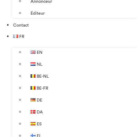
Annonceur
Éditeur
Contact
FR
EN
NL
BE-NL
BE-FR
DE
DA
ES
FI