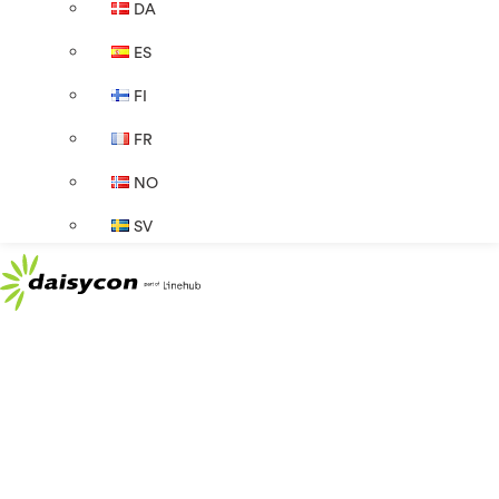
DA
ES
FI
FR
NO
SV