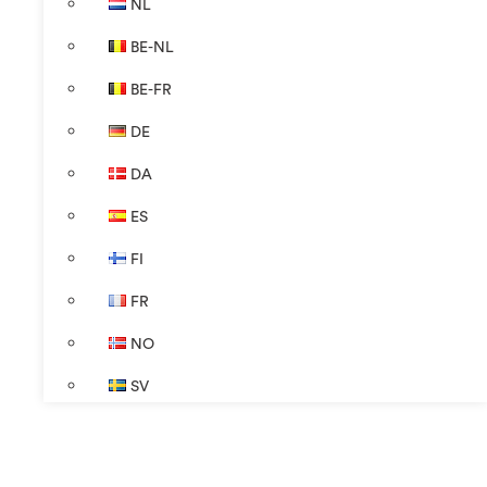
NL
BE-NL
BE-FR
DE
DA
ES
FI
FR
NO
SV