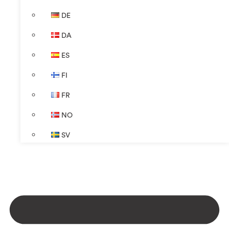
DE
DA
ES
FI
FR
NO
SV