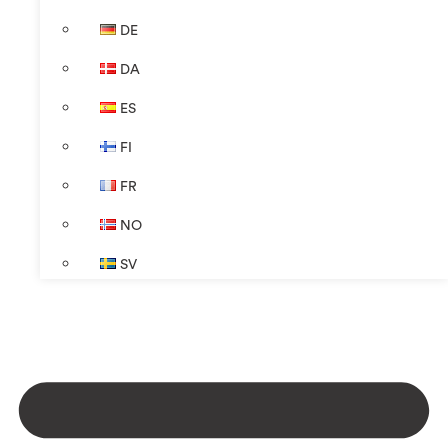
DE
DA
ES
FI
FR
NO
SV