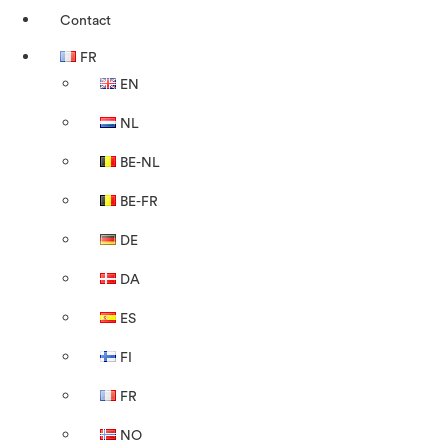
Contact
FR
EN
NL
BE-NL
BE-FR
DE
DA
ES
FI
FR
NO