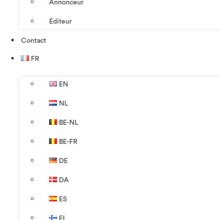
Annonceur
Éditeur
Contact
FR
EN
NL
BE-NL
BE-FR
DE
DA
ES
FI