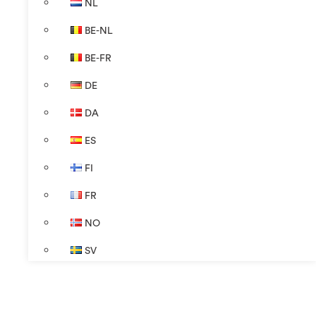
NL
BE-NL
BE-FR
DE
DA
ES
FI
FR
NO
SV