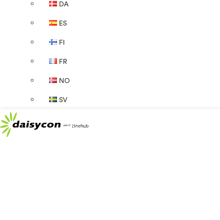
DA
ES
FI
FR
NO
SV