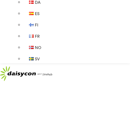
DA
ES
FI
FR
NO
SV