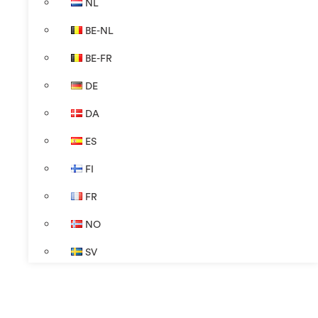
NL
BE-NL
BE-FR
DE
DA
ES
FI
FR
NO
SV