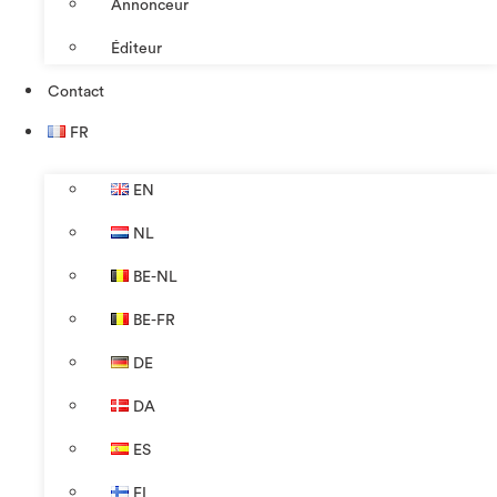
Annonceur
Éditeur
Contact
FR
EN
NL
BE-NL
BE-FR
DE
DA
ES
FI