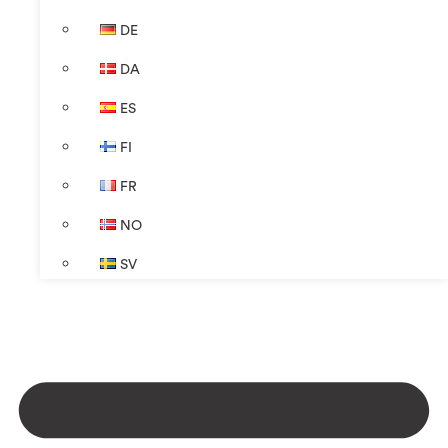
DE
DA
ES
FI
FR
NO
SV