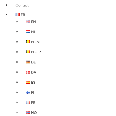
Contact
FR
EN
NL
BE-NL
BE-FR
DE
DA
ES
FI
FR
NO