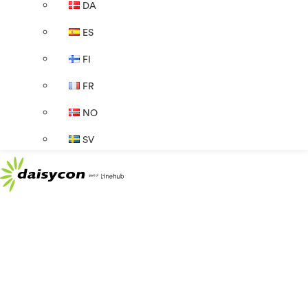
DA
ES
FI
FR
NO
SV