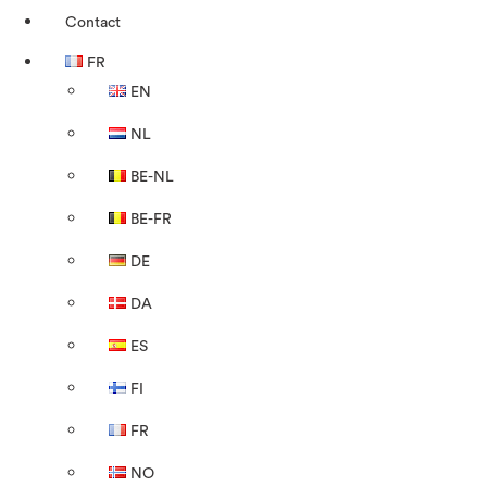
Contact
FR
EN
NL
BE-NL
BE-FR
DE
DA
ES
FI
FR
NO