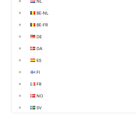
NL
BE-NL
BE-FR
DE
DA
ES
FI
FR
NO
SV