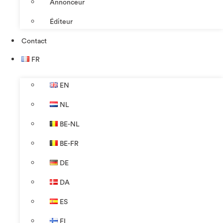
Annonceur
Éditeur
Contact
FR
EN
NL
BE-NL
BE-FR
DE
DA
ES
FI