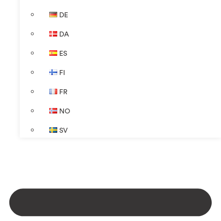
DE
DA
ES
FI
FR
NO
SV