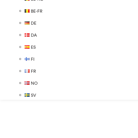
BE-FR
DE
DA
ES
FI
FR
NO
SV