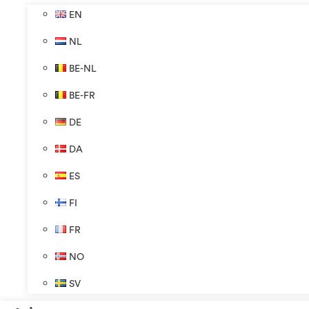
EN
NL
BE-NL
BE-FR
DE
DA
ES
FI
FR
NO
SV