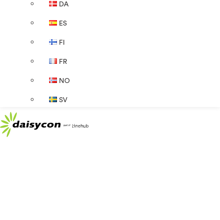
DA
ES
FI
FR
NO
SV