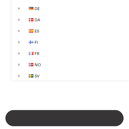
DE
DA
ES
FI
FR
NO
SV