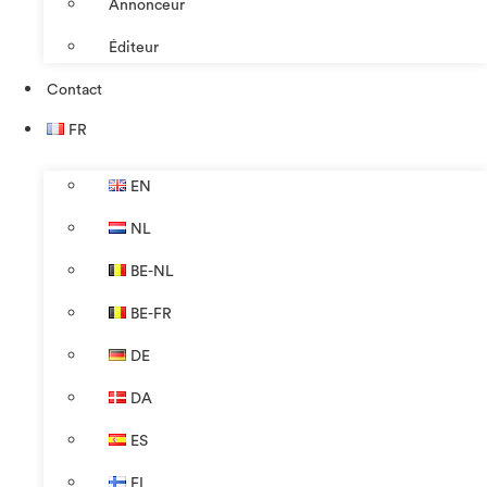
Annonceur
Éditeur
Contact
FR
EN
NL
BE-NL
BE-FR
DE
DA
ES
FI