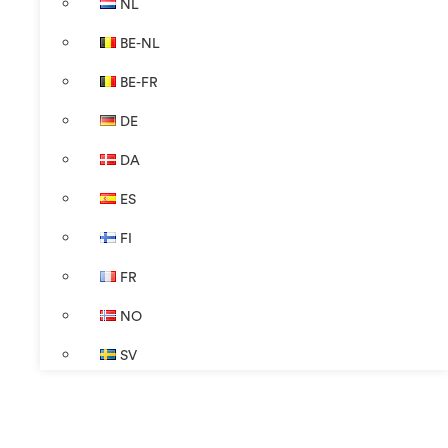
NL
BE-NL
BE-FR
DE
DA
ES
FI
FR
NO
SV