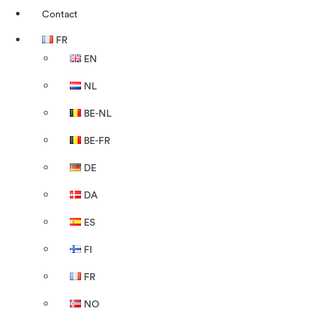
Contact
FR
EN
NL
BE-NL
BE-FR
DE
DA
ES
FI
FR
NO