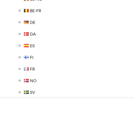
BE-FR
DE
DA
ES
FI
FR
NO
SV