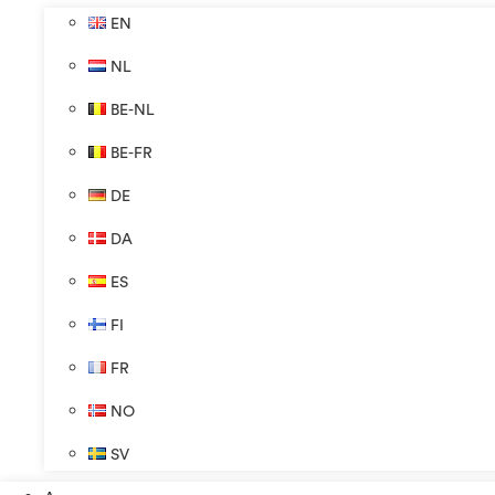
EN
NL
BE-NL
BE-FR
DE
DA
ES
FI
FR
NO
SV