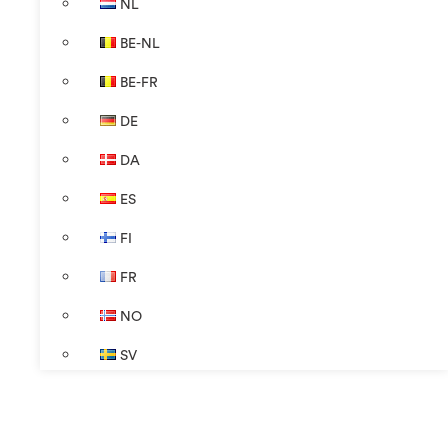
NL
BE-NL
BE-FR
DE
DA
ES
FI
FR
NO
SV