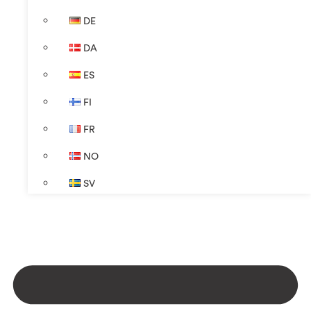
DE
DA
ES
FI
FR
NO
SV