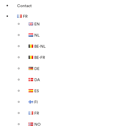
Contact
FR
EN
NL
BE-NL
BE-FR
DE
DA
ES
FI
FR
NO