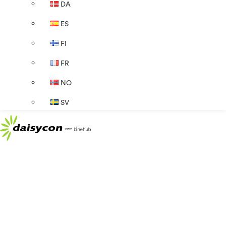
DA
ES
FI
FR
NO
SV