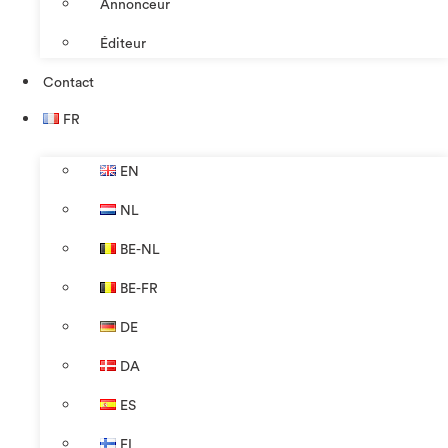
Annonceur
Éditeur
Contact
FR
EN
NL
BE-NL
BE-FR
DE
DA
ES
FI