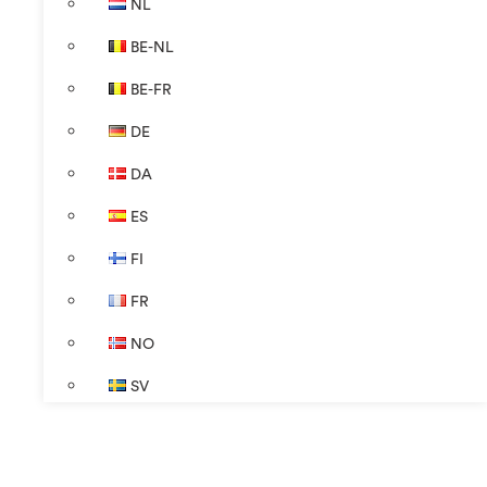
NL
BE-NL
BE-FR
DE
DA
ES
FI
FR
NO
SV