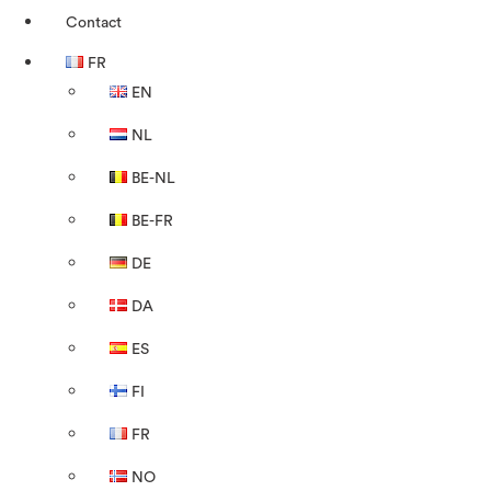
Contact
FR
EN
NL
BE-NL
BE-FR
DE
DA
ES
FI
FR
NO