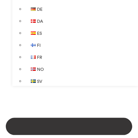
DE
DA
ES
FI
FR
NO
SV