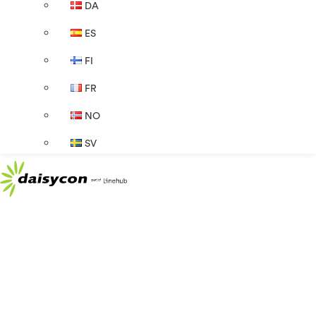
DA
ES
FI
FR
NO
SV