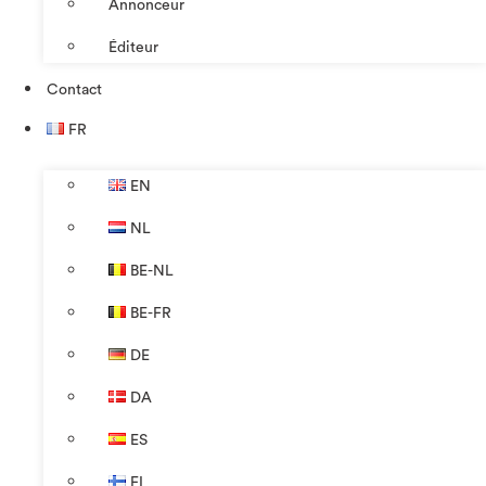
Annonceur
Éditeur
Contact
FR
EN
NL
BE-NL
BE-FR
DE
DA
ES
FI