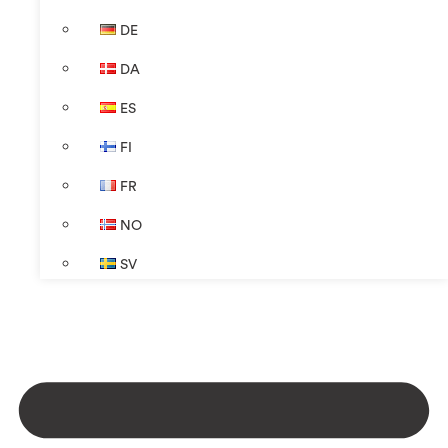
DE
DA
ES
FI
FR
NO
SV