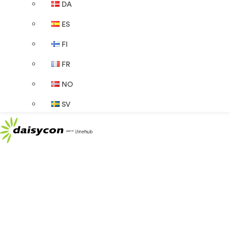
DA
ES
FI
FR
NO
SV