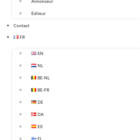
Annonceur
Éditeur
Contact
FR
EN
NL
BE-NL
BE-FR
DE
DA
ES
FI