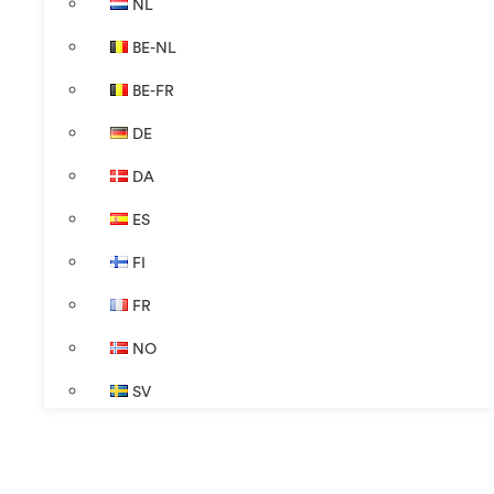
NL
BE-NL
BE-FR
DE
DA
ES
FI
FR
NO
SV