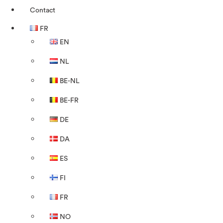
Contact
FR
EN
NL
BE-NL
BE-FR
DE
DA
ES
FI
FR
NO