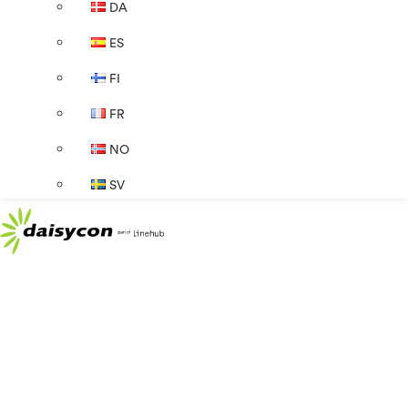
DA
ES
FI
FR
NO
SV