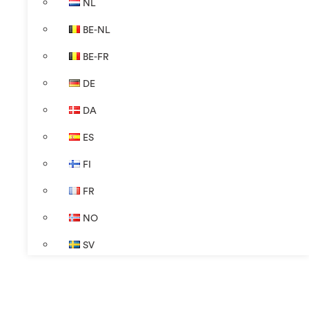
NL
BE-NL
BE-FR
DE
DA
ES
FI
FR
NO
SV