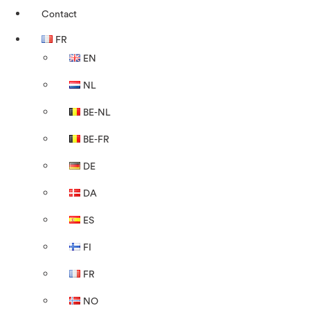
Contact
FR
EN
NL
BE-NL
BE-FR
DE
DA
ES
FI
FR
NO