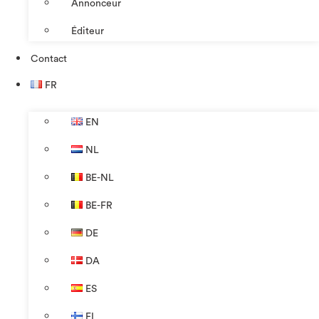
Annonceur
Éditeur
Contact
FR
EN
NL
BE-NL
BE-FR
DE
DA
ES
FI