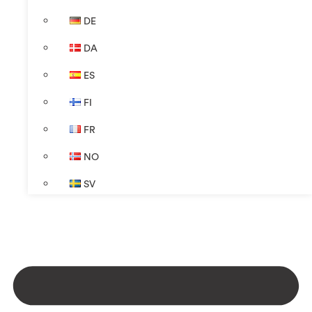
DE
DA
ES
FI
FR
NO
SV