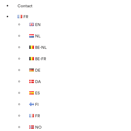
Contact
FR
EN
NL
BE-NL
BE-FR
DE
DA
ES
FI
FR
NO