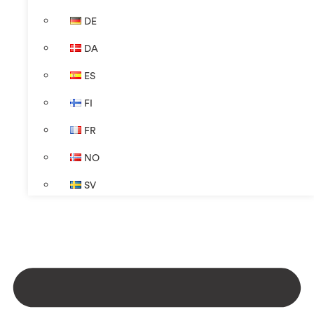
DE
DA
ES
FI
FR
NO
SV