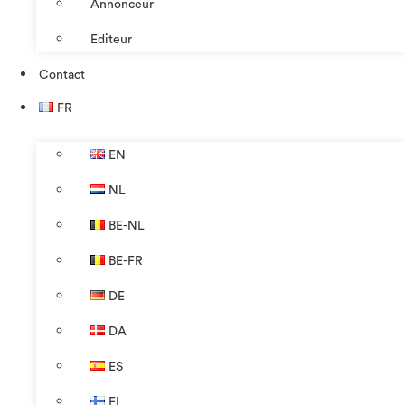
Annonceur
Éditeur
Contact
FR
EN
NL
BE-NL
BE-FR
DE
DA
ES
FI