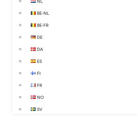
NL
BE-NL
BE-FR
DE
DA
ES
FI
FR
NO
SV