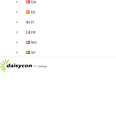
DA
ES
FI
FR
NO
SV