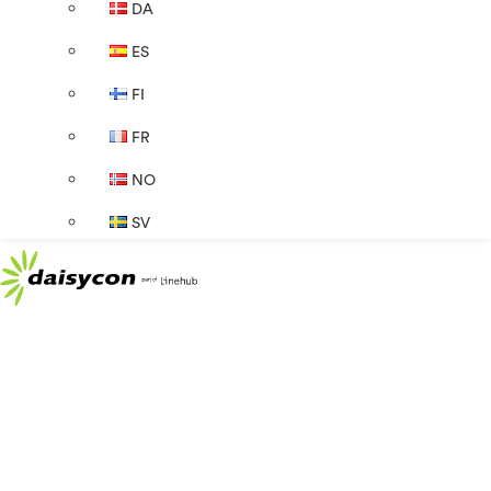
DA
ES
FI
FR
NO
SV