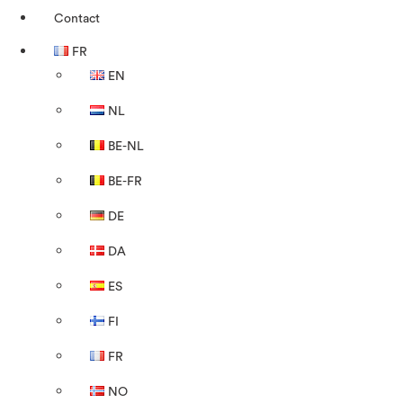
Contact
FR
EN
NL
BE-NL
BE-FR
DE
DA
ES
FI
FR
NO