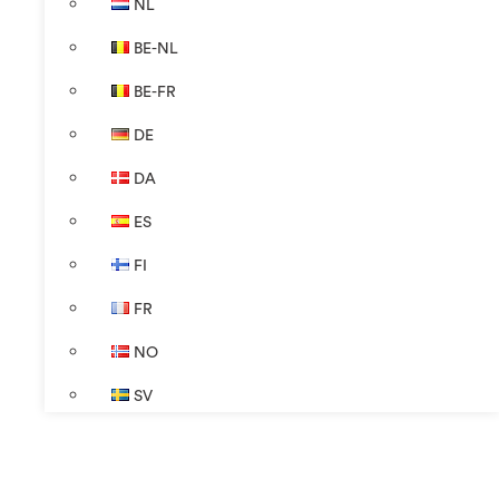
NL
BE-NL
BE-FR
DE
DA
ES
FI
FR
NO
SV