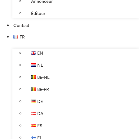
Annonceur
Éditeur
Contact
FR
EN
NL
BE-NL
BE-FR
DE
DA
ES
FI