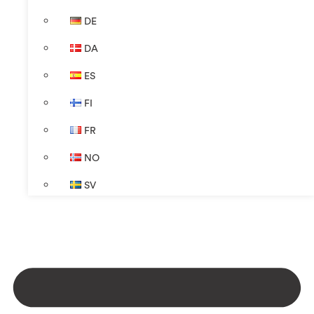
DE
DA
ES
FI
FR
NO
SV