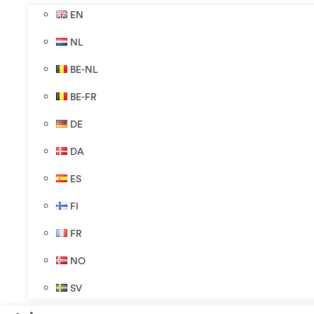
EN
NL
BE-NL
BE-FR
DE
DA
ES
FI
FR
NO
SV