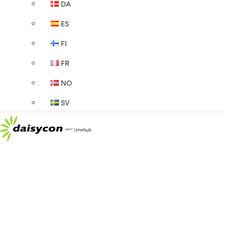
DA
ES
FI
FR
NO
SV