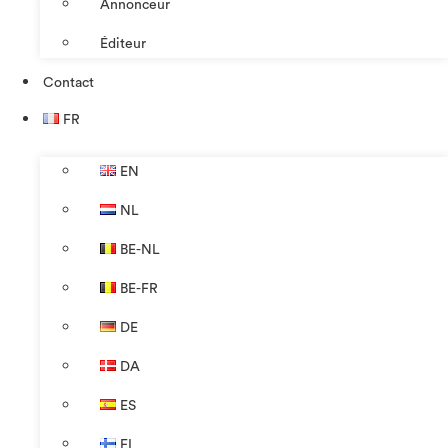
Annonceur
Éditeur
Contact
FR
EN
NL
BE-NL
BE-FR
DE
DA
ES
FI