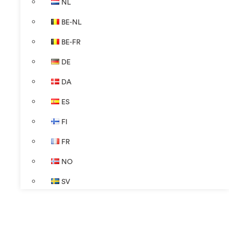
NL
BE-NL
BE-FR
DE
DA
ES
FI
FR
NO
SV