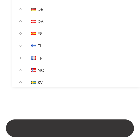
DE
DA
ES
FI
FR
NO
SV