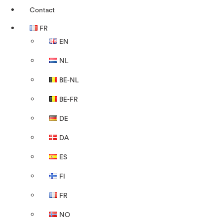
Contact
FR
EN
NL
BE-NL
BE-FR
DE
DA
ES
FI
FR
NO