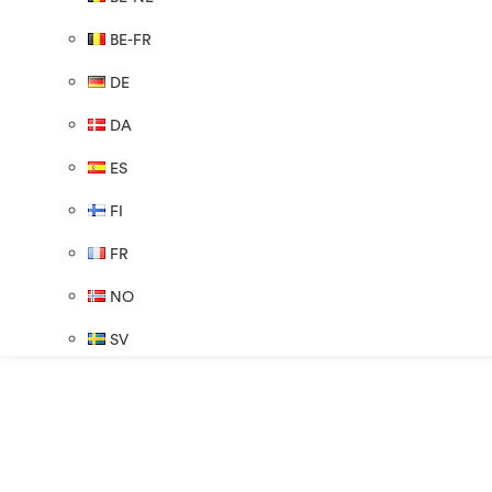
BE-FR
DE
DA
ES
FI
FR
NO
SV