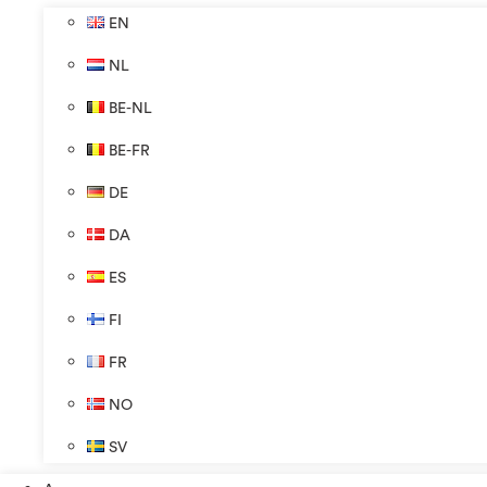
EN
NL
BE-NL
BE-FR
DE
DA
ES
FI
FR
NO
SV