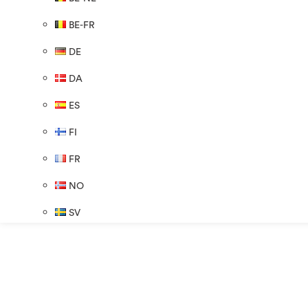
BE-FR
DE
DA
ES
FI
FR
NO
SV