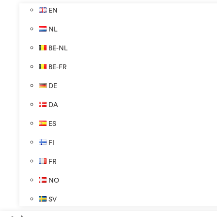
EN
NL
BE-NL
BE-FR
DE
DA
ES
FI
FR
NO
SV