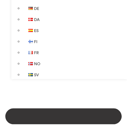
DE
DA
ES
FI
FR
NO
SV