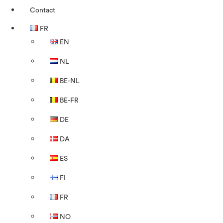
Contact
FR
EN
NL
BE-NL
BE-FR
DE
DA
ES
FI
FR
NO