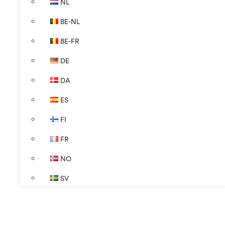
NL
BE-NL
BE-FR
DE
DA
ES
FI
FR
NO
SV