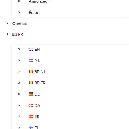
Annonceur
Éditeur
Contact
FR
EN
NL
BE-NL
BE-FR
DE
DA
ES
FI