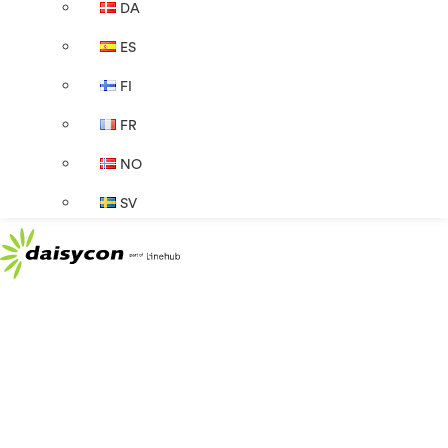
DA
ES
FI
FR
NO
SV