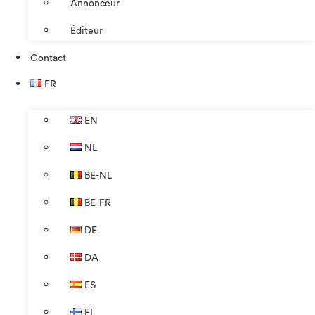
Annonceur
Éditeur
Contact
FR
EN
NL
BE-NL
BE-FR
DE
DA
ES
FI