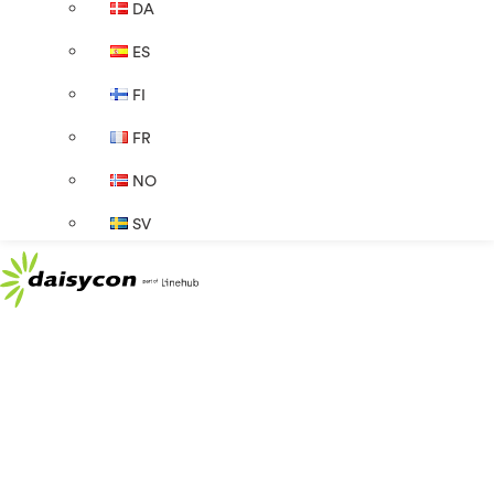
DA
ES
FI
FR
NO
SV