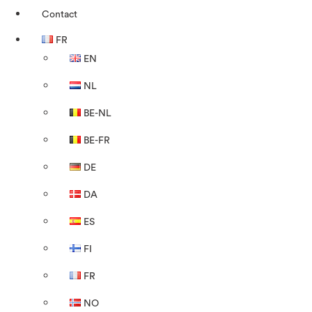
Contact
FR
EN
NL
BE-NL
BE-FR
DE
DA
ES
FI
FR
NO