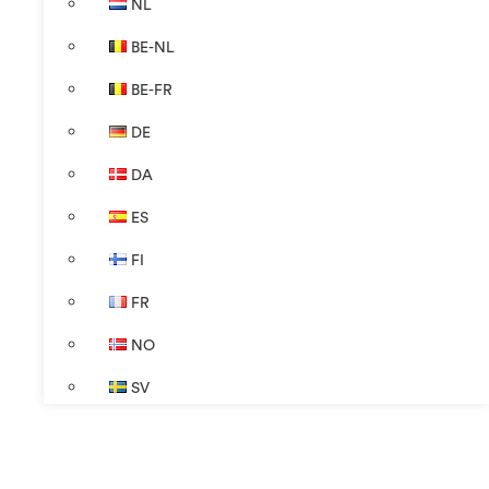
NL
BE-NL
BE-FR
DE
DA
ES
FI
FR
NO
SV