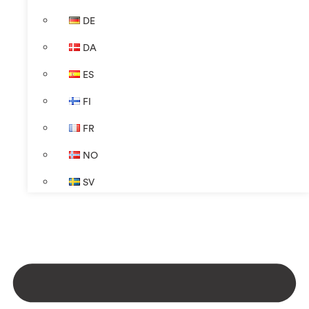
DE
DA
ES
FI
FR
NO
SV