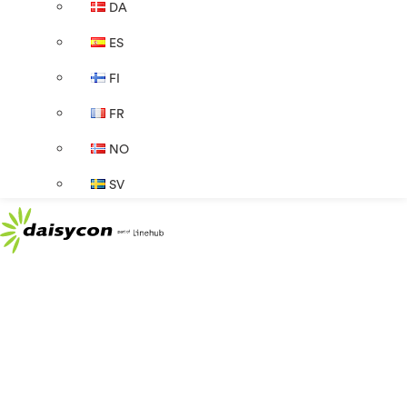
DA
ES
FI
FR
NO
SV