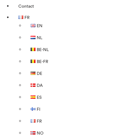
Contact
FR
EN
NL
BE-NL
BE-FR
DE
DA
ES
FI
FR
NO