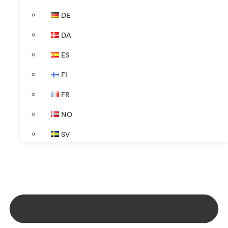
DE
DA
ES
FI
FR
NO
SV