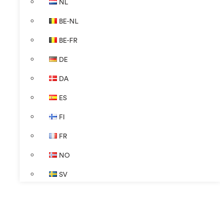
NL
BE-NL
BE-FR
DE
DA
ES
FI
FR
NO
SV