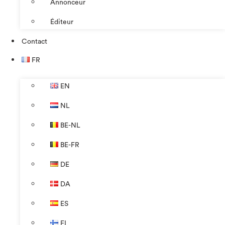
Annonceur
Éditeur
Contact
FR
EN
NL
BE-NL
BE-FR
DE
DA
ES
FI