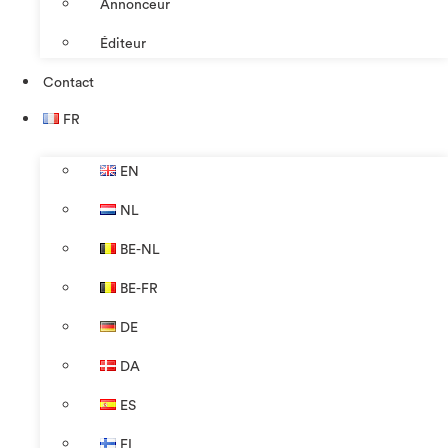
Annonceur
Éditeur
Contact
FR
EN
NL
BE-NL
BE-FR
DE
DA
ES
FI