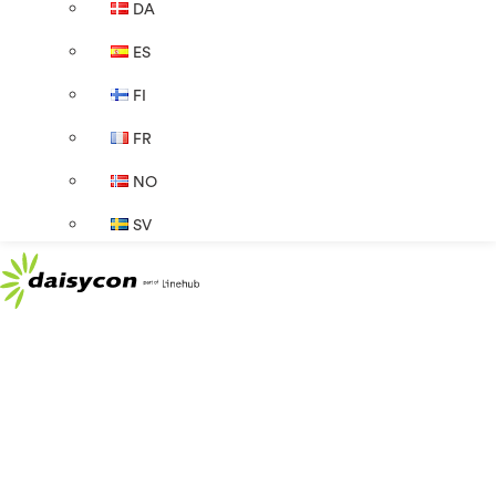
DA
ES
FI
FR
NO
SV