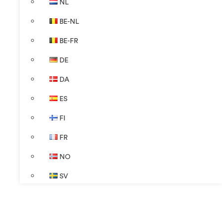
NL
BE-NL
BE-FR
DE
DA
ES
FI
FR
NO
SV