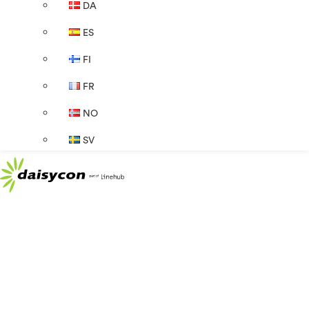
DA
ES
FI
FR
NO
SV