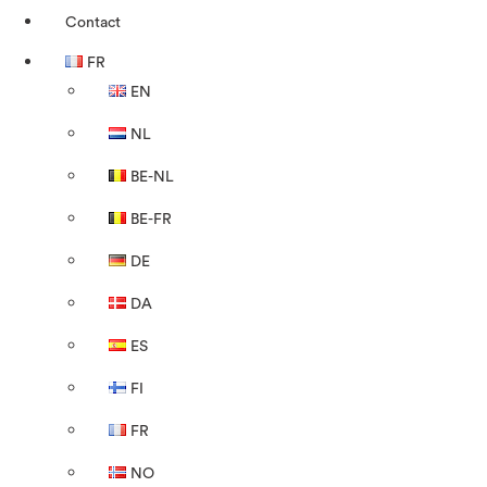
Contact
FR
EN
NL
BE-NL
BE-FR
DE
DA
ES
FI
FR
NO