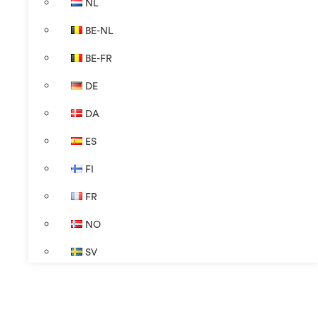
NL
BE-NL
BE-FR
DE
DA
ES
FI
FR
NO
SV