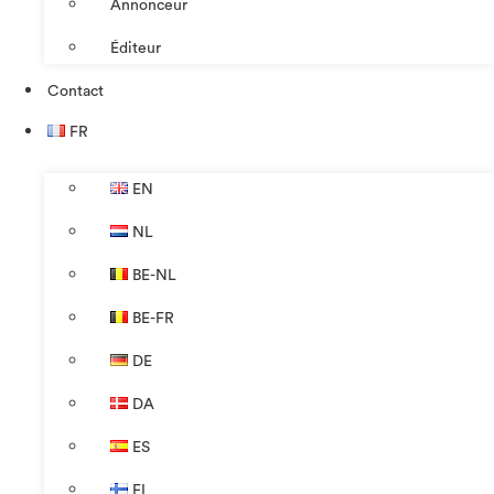
Annonceur
Éditeur
Contact
FR
EN
NL
BE-NL
BE-FR
DE
DA
ES
FI