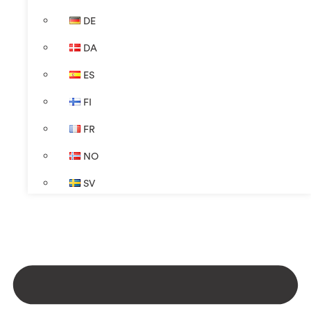
DE
DA
ES
FI
FR
NO
SV