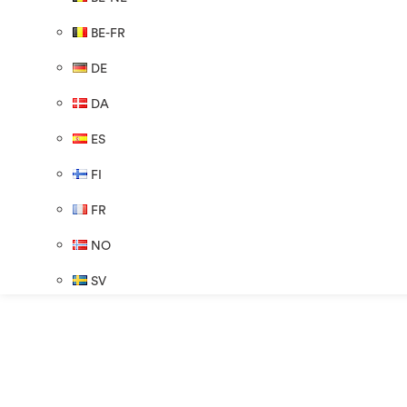
BE-FR
DE
DA
ES
FI
FR
NO
SV