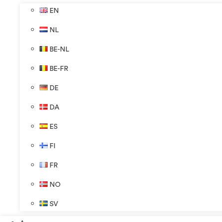
EN
NL
BE-NL
BE-FR
DE
DA
ES
FI
FR
NO
SV